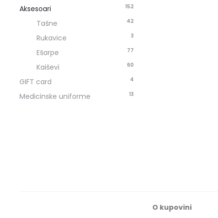
152
Aksesoari
42
Tašne
3
Rukavice
77
Ešarpe
60
Kaiševi
4
GIFT card
13
Medicinske uniforme
O kupovini