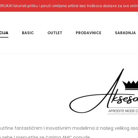
! Iskoristi priliku i poruči omiljene artikle bez troškova dostave za sve onli
CIJA
BASIC
OUTLET
PRODAVNICE
SARADNJA
tfine fantastičnim I inovativnim modelima iz našeg velikog asor
te sebe I prepustite se čarima AMC ponude.