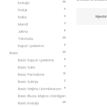
39
Košulja
11
Prsluk
Nijeda
0
Rolka
3
Mantil
6
Jakna
29
Trikotaža
0
Kaput i pelerina
29
Basic
0
Basic Kaputi i pelerine
3
Basic Sako
10
Basic Pantalone
2
Basic Suknja
4
Basic Haljina i kombinezon
Basic Bluza, Majica i Kardigan
2
8
Basic Košulja