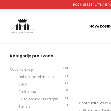
POČINJE BESPLATNA ISPORUKA
NOVA KOLEK
Kategorije proizvoda
364
Nova kolekcija
73
Haljina i kombinezon
42
Sako
71
Pantalone
74
Bluza, Majica i Kardigan
Upotpunite Vaše ou
18
Suknja
artikala. Iznedadi