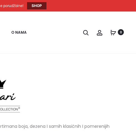
ne porudžbine!
SHOP
O NAMA
0
timana boja, dezena I samih klasičnih I pomerenijih