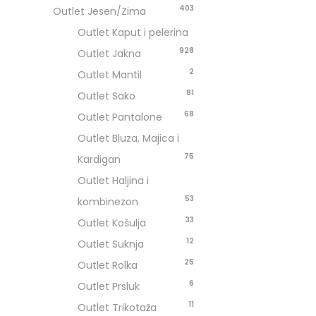
403
Outlet Jesen/Zima
Outlet Kaput i pelerina
9
28
Outlet Jakna
2
Outlet Mantil
81
Outlet Sako
68
Outlet Pantalone
Outlet Bluza, Majica i
75
Kardigan
Outlet Haljina i
53
kombinezon
33
Outlet Košulja
12
Outlet Suknja
25
Outlet Rolka
6
Outlet Prsluk
11
Outlet Trikotaža