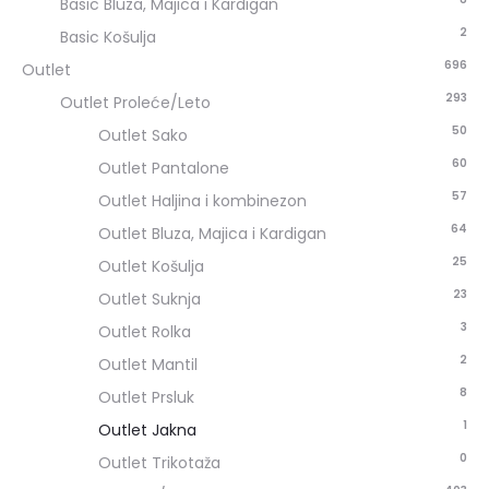
Basic Bluza, Majica i Kardigan
2
Basic Košulja
696
Outlet
293
Outlet Proleće/Leto
50
Outlet Sako
60
Outlet Pantalone
57
Outlet Haljina i kombinezon
64
Outlet Bluza, Majica i Kardigan
25
Outlet Košulja
23
Outlet Suknja
3
Outlet Rolka
2
Outlet Mantil
8
Outlet Prsluk
1
Outlet Jakna
0
Outlet Trikotaža