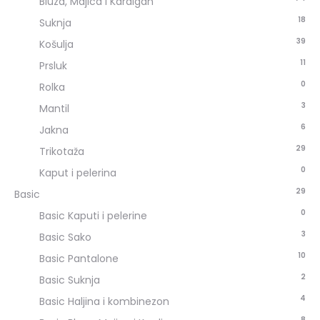
Bluza, Majica i Kardigan
18
Suknja
39
Košulja
11
Prsluk
0
Rolka
3
Mantil
6
Jakna
29
Trikotaža
0
Kaput i pelerina
29
Basic
0
Basic Kaputi i pelerine
3
Basic Sako
10
Basic Pantalone
2
Basic Suknja
4
Basic Haljina i kombinezon
8