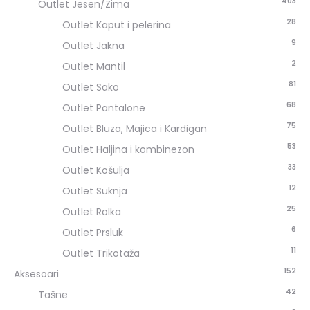
403
Outlet Jesen/Zima
28
Outlet Kaput i pelerina
9
Outlet Jakna
2
Outlet Mantil
81
Outlet Sako
68
Outlet Pantalone
75
Outlet Bluza, Majica i Kardigan
53
Outlet Haljina i kombinezon
33
Outlet Košulja
12
Outlet Suknja
25
Outlet Rolka
6
Outlet Prsluk
11
Outlet Trikotaža
152
Aksesoari
42
Tašne