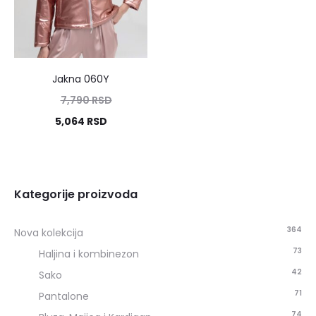
Jakna 060Y
7,790
RSD
5,064
RSD
Kategorije proizvoda
364
Nova kolekcija
73
Haljina i kombinezon
42
Sako
71
Pantalone
74