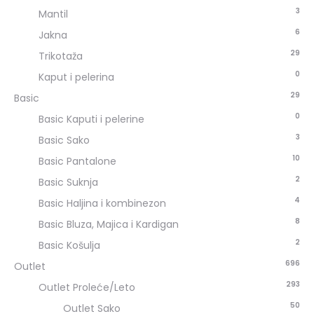
3
Mantil
6
Jakna
29
Trikotaža
0
Kaput i pelerina
29
Basic
0
Basic Kaputi i pelerine
3
Basic Sako
10
Basic Pantalone
2
Basic Suknja
4
Basic Haljina i kombinezon
8
Basic Bluza, Majica i Kardigan
2
Basic Košulja
696
Outlet
293
Outlet Proleće/Leto
50
Outlet Sako