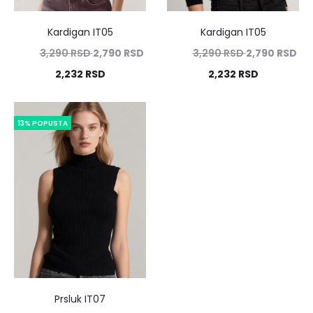
Kardigan IT05
Kardigan IT05
3,290
RSD
2,790
RSD
3,290
RSD
2,790
RSD
2,232
RSD
2,232
RSD
13% POPUSTA
Prsluk IT07