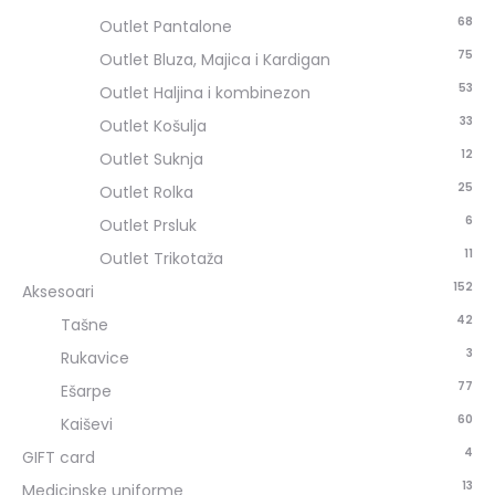
68
Outlet Pantalone
75
Outlet Bluza, Majica i Kardigan
53
Outlet Haljina i kombinezon
33
Outlet Košulja
12
Outlet Suknja
25
Outlet Rolka
6
Outlet Prsluk
11
Outlet Trikotaža
152
Aksesoari
42
Tašne
3
Rukavice
77
Ešarpe
60
Kaiševi
4
GIFT card
13
Medicinske uniforme