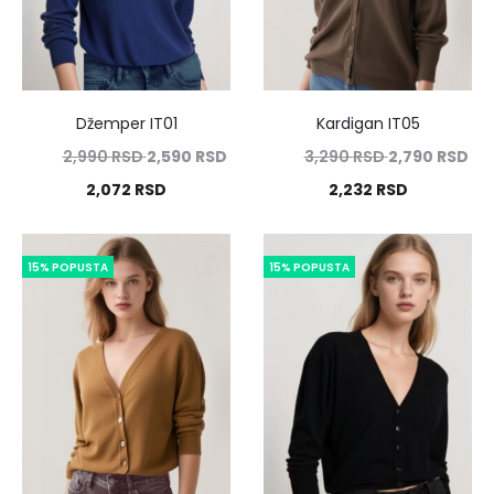
Džemper IT01
Kardigan IT05
2,990
RSD
2,590
RSD
3,290
RSD
2,790
RSD
2,072
RSD
2,232
RSD
15% POPUSTA
15% POPUSTA