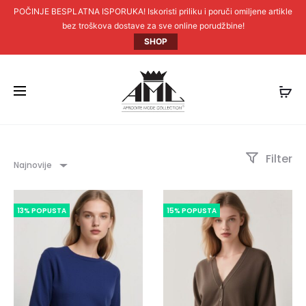
POČINJE BESPLATNA ISPORUKA! Iskoristi priliku i poruči omiljene artikle
bez troškova dostave za sve online porudžbine!
SHOP
Filter
Najnovije
13% POPUSTA
15% POPUSTA