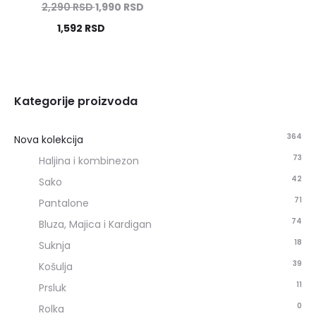
2,290
RSD
1,990
RSD
1,592
RSD
Kategorije proizvoda
364
Nova kolekcija
73
Haljina i kombinezon
42
Sako
71
Pantalone
74
Bluza, Majica i Kardigan
18
Suknja
39
Košulja
11
Prsluk
0
Rolka