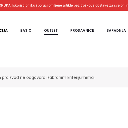
! Iskoristi priliku i poruči omiljene artikle bez troškova dostave za sve onli
CIJA
BASIC
OUTLET
PRODAVNICE
SARADNJA
n proizvod ne odgovara izabranim kriterijumima.