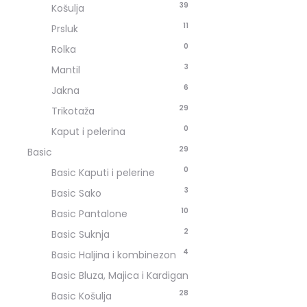
39
Košulja
11
Prsluk
0
Rolka
3
Mantil
6
Jakna
29
Trikotaža
0
Kaput i pelerina
29
Basic
0
Basic Kaputi i pelerine
3
Basic Sako
10
Basic Pantalone
2
Basic Suknja
4
Basic Haljina i kombinezon
Basic Bluza, Majica i Kardigan
2
8
Basic Košulja