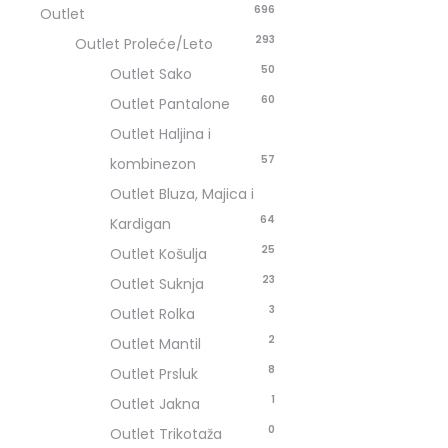
696
Outlet
293
Outlet Proleće/Leto
50
Outlet Sako
60
Outlet Pantalone
Outlet Haljina i
57
kombinezon
Outlet Bluza, Majica i
64
Kardigan
25
Outlet Košulja
23
Outlet Suknja
3
Outlet Rolka
2
Outlet Mantil
8
Outlet Prsluk
1
Outlet Jakna
0
Outlet Trikotaža