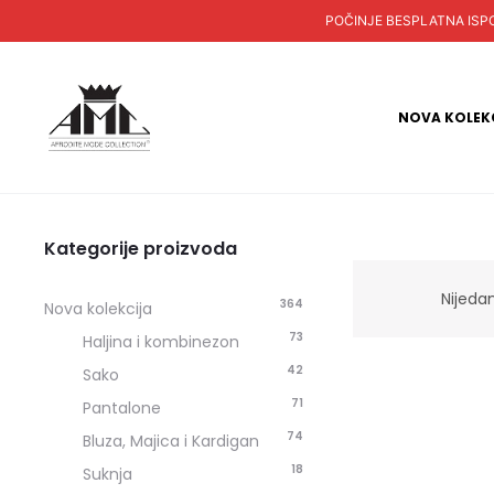
POČINJE BESPLATNA ISPORUKA
NOVA KOLEK
Kategorije proizvoda
Nijeda
364
Nova kolekcija
73
Haljina i kombinezon
42
Sako
71
Pantalone
74
Bluza, Majica i Kardigan
18
Suknja