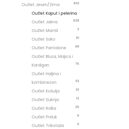
403
Outlet Jesen/Zima
Outlet Kaput i pelerina
9
28
Outlet Jakna
2
Outlet Mantil
81
Outlet Sako
68
Outlet Pantalone
Outlet Bluza, Majica i
75
Kardigan
Outlet Haljina i
53
kombinezon
33
Outlet Košulja
12
Outlet Suknja
25
Outlet Rolka
6
Outlet Prsluk
11
Outlet Trikotaža