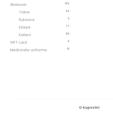
162
Aksesoari
42
Tašne
3
Rukavice
77
Ešarpe
60
Kaiševi
4
GIFT card
13
Medicinske uniforme
O kupovini