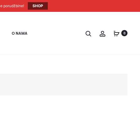
ne porudžbine!
SHOP
O NAMA
0