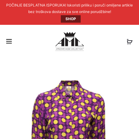
POČINJE BESPLATNA ISPORUKA! Iskoristi priliku i poruči omiljene artikle
bez troškova dostave za sve online porudžbine!
SHOP