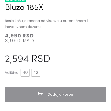
Bluza 185X
Basic košulja rađena od viskoze u autentičnom i
inovativnom dezenu.
4,990
RSD
3,990
RSD
2,594
RSD
40
42
Veličina
Dodaj u korpu