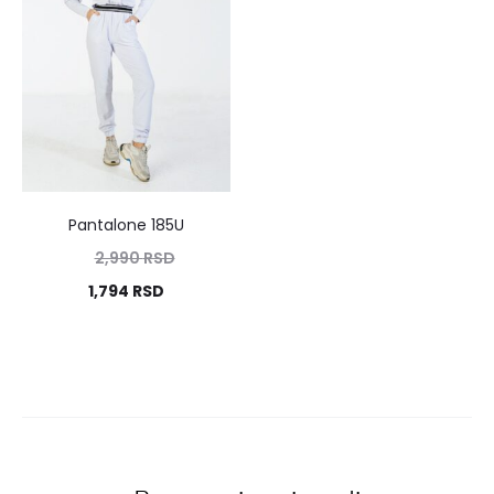
Pantalone 185U
2,990
RSD
1,794
RSD