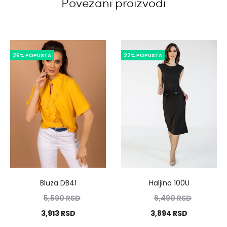
Povezani proizvodi
26% POPUSTA
22% POPUSTA
Bluza DB41
Haljina 100U
5,590
RSD
6,490
RSD
3,913
RSD
3,894
RSD