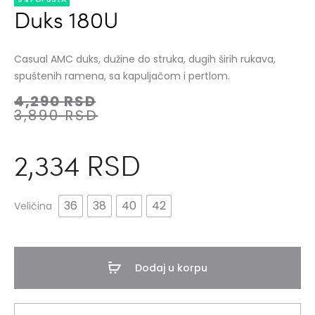
Duks 180U
Casual AMC duks, dužine do struka, dugih širih rukava,
spuštenih ramena, sa kapuljačom i pertlom.
4,290
RSD
3,890
RSD
2,334
RSD
36
38
40
42
Veličina
Dodaj u korpu