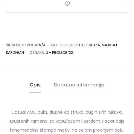
ŠIFRA PROIZVODA:
N/A
KATEGORIJA:
OUTLET BLUZA, MAJICA I
KARDIGAN
OZNAKA:
U - PROLEĆE '22.
Opis
Dodatna informacija
Casual AMC duks, dužine do struka, dugih širih rukava,
spuštenih ramena, sa kapuljačom i pertlom. Pečat daje
fenomenalna štampa motiv, na celom prednjem delu.