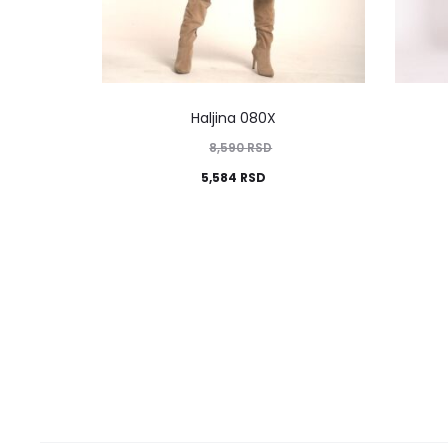
Haljina 080X
8,590
RSD
5,584
RSD