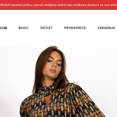
! Iskoristi priliku i poruči omiljene artikle bez troškova dostave za sve onli
CIJA
BASIC
OUTLET
PRODAVNICE
SARADNJA