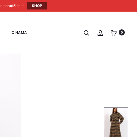
ne porudžbine!
SHOP
O NAMA
0