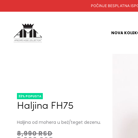
POČINJE BESPLATNA ISPORUKA
NOVA KOLEK
33% POPUSTA
Haljina FH75
Haljina od mohera u bež/teget dezenu.
8,990
RSD