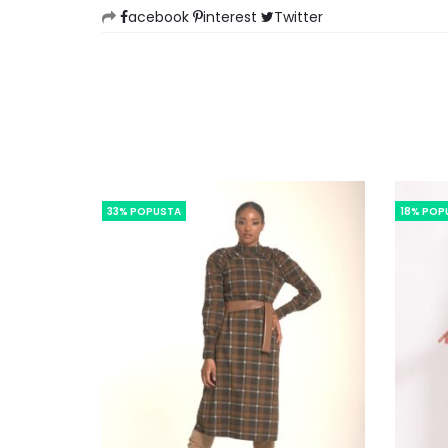
acebook
interest
Twitter
33% POPUSTA
18% POP