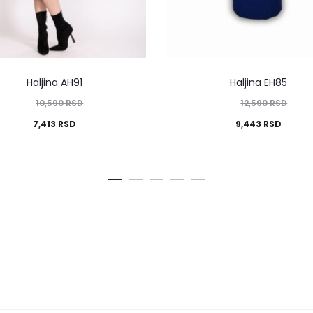
Haljina AH91
Haljina EH85
10,590
RSD
12,590
RSD
7,413
RSD
9,443
RSD