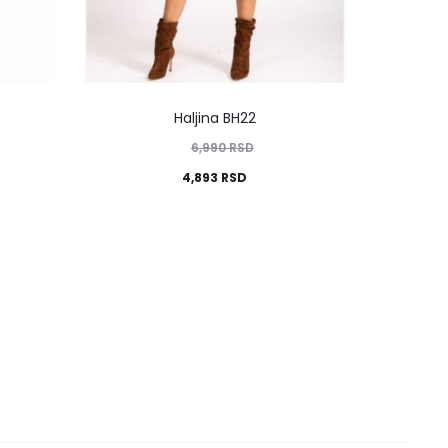
Haljina BH22
6,990
RSD
4,893
RSD