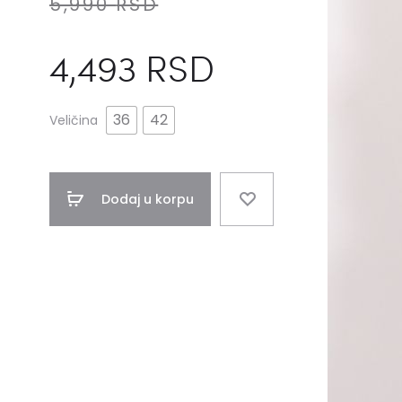
5,990
RSD
4,493
RSD
36
42
Veličina
Dodaj u korpu