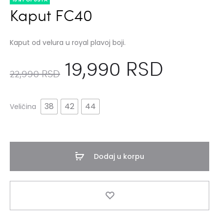
Kaput FC40
Kaput od velura u royal plavoj boji.
19,990
RSD
22,990
RSD
38
42
44
Veličina
Dodaj u korpu