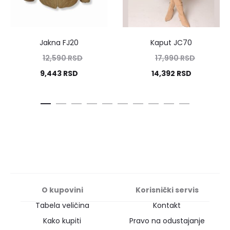
Jakna FJ20
Kaput JC70
12,590
RSD
17,990
RSD
9,443
RSD
14,392
RSD
O kupovini
Korisnički servis
Tabela veličina
Kontakt
Kako kupiti
Pravo na odustajanje