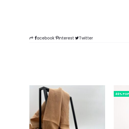
acebook
interest
Twitter
46% PO