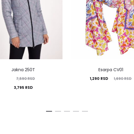
Jakna 250T
Esarpa CV01
7,590
RSD
1,290
RSD
1,690
RSD
3,795
RSD