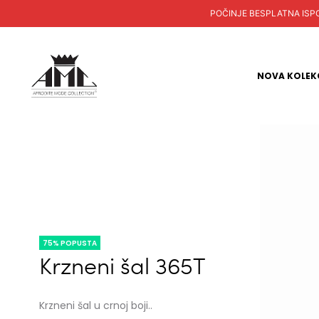
POČINJE BESPLATNA ISPORUKA
NOVA KOLEK
75% POPUSTA
Krzneni šal 365T
Krzneni šal u crnoj boji..