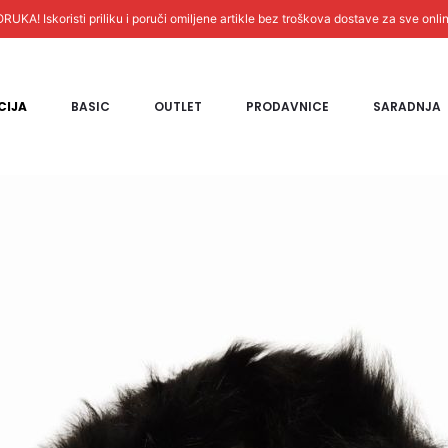
! Iskoristi priliku i poruči omiljene artikle bez troškova dostave za sve onli
CIJA
BASIC
OUTLET
PRODAVNICE
SARADNJA