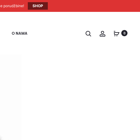
ne porudžbine!
SHOP
O NAMA
0