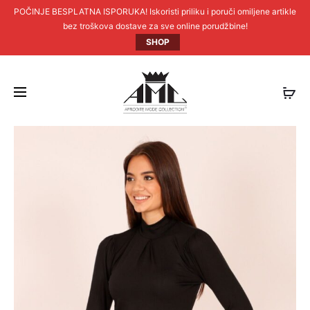
POČINJE BESPLATNA ISPORUKA! Iskoristi priliku i poruči omiljene artikle
bez troškova dostave za sve online porudžbine!
SHOP