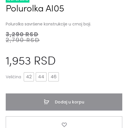
Polurolka AI05
Polurolka savršene konstrukcije u crnoj boji.
3,290
RSD
2,790
RSD
1,953
RSD
42
44
46
Veličina
Dodaj u korpu