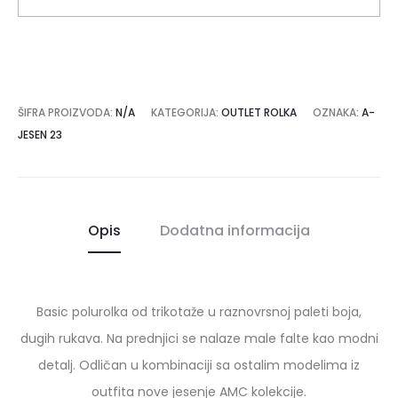
ŠIFRA PROIZVODA:
N/A
KATEGORIJA:
OUTLET ROLKA
OZNAKA:
A-
JESEN 23
Opis
Dodatna informacija
Basic polurolka od trikotaže u raznovrsnoj paleti boja,
dugih rukava. Na prednjici se nalaze male falte kao modni
detalj. Odličan u kombinaciji sa ostalim modelima iz
outfita nove jesenje AMC kolekcije.