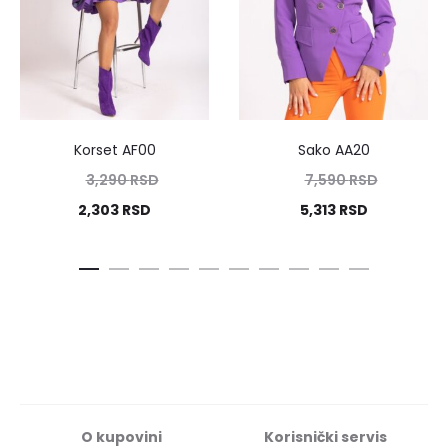
Korset AF00
Sako AA20
3,290
RSD
7,590
RSD
2,303
RSD
5,313
RSD
O kupovini
Korisnički servis