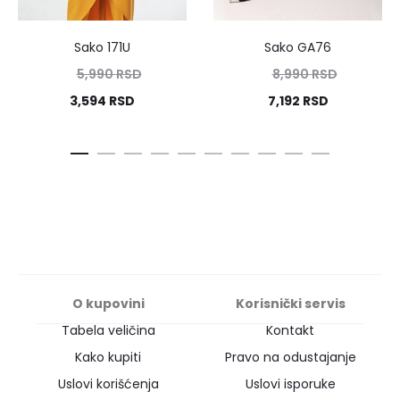
Sako 171U
Sako GA76
5,990
RSD
8,990
RSD
3,594
RSD
7,192
RSD
O kupovini
Korisnički servis
Tabela veličina
Kontakt
Kako kupiti
Pravo na odustajanje
Uslovi korišćenja
Uslovi isporuke