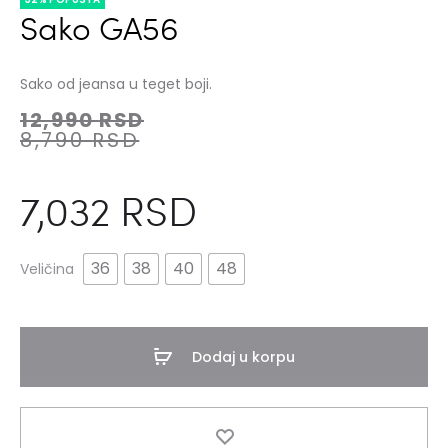
Sako GA56
Sako od jeansa u teget boji.
12,990
RSD
8,790
RSD
7,032
RSD
36
38
40
48
Veličina
Dodaj u korpu