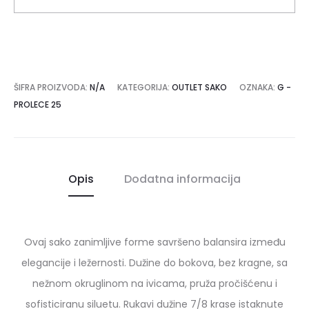
ŠIFRA PROIZVODA:
N/A
KATEGORIJA:
OUTLET SAKO
OZNAKA:
G -
PROLECE 25
Opis
Dodatna informacija
Ovaj sako zanimljive forme savršeno balansira između
elegancije i ležernosti. Dužine do bokova, bez kragne, sa
nežnom okruglinom na ivicama, pruža pročišćenu i
sofisticiranu siluetu. Rukavi dužine 7/8 krase istaknute