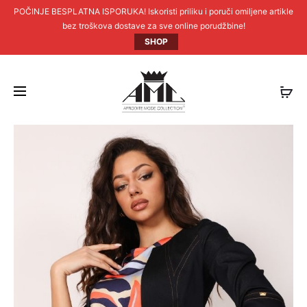
POČINJE BESPLATNA ISPORUKA! Iskoristi priliku i poruči omiljene artikle
bez troškova dostave za sve online porudžbine!
SHOP