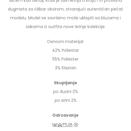
šlicem kao detalj. Krasi je asimetrija u kroju i tri providna
dugmeta sa ćilibar okvirom, stvarajući autentičan pečat
modelu. Model se savršeno može uklopiti sa bluzama i
sakoima iz outfita nove letnje kolekcije.
Osnovni materijal:
42% Poliestar
55% Poliester
3% Elastan
Skupljanje
po duzini 2%
po sirini 2%
Odrzavanje