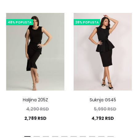
48% POPUSTA
28% POPUSTA
Haljina 205Z
Suknja GS45
4,290
RSD
5,990
RSD
2,789
RSD
4,792
RSD