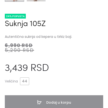
24% POPUSTA
Suknja 105Z
Autentična suknja od kepera u tirkiz boji.
6,990
RSD
5,290
RSD
3,439
RSD
44
Veličina
Dodaj u korpu