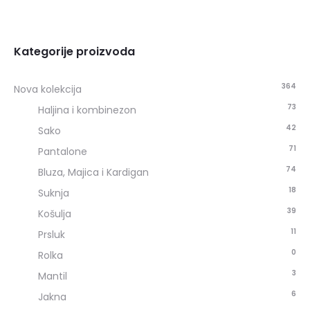
Kategorije proizvoda
364
Nova kolekcija
73
Haljina i kombinezon
42
Sako
71
Pantalone
74
Bluza, Majica i Kardigan
18
Suknja
39
Košulja
11
Prsluk
0
Rolka
3
Mantil
6
Jakna