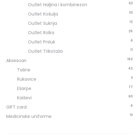
53
Outlet Haljina i kombinezon
33
Outlet Košulja
12
Outlet Suknja
25
Outlet Rolka
6
Outlet Prsluk
11
Outlet Trikotaža
162
Aksesoari
42
Tašne
3
Rukavice
77
Ešarpe
60
Kaiševi
4
GIFT card
13
Medicinske uniforme