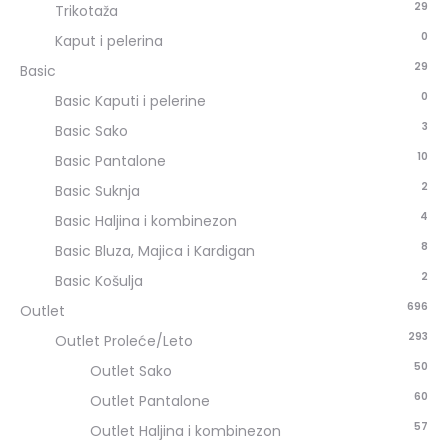
29
Trikotaža
0
Kaput i pelerina
29
Basic
0
Basic Kaputi i pelerine
3
Basic Sako
10
Basic Pantalone
2
Basic Suknja
4
Basic Haljina i kombinezon
8
Basic Bluza, Majica i Kardigan
2
Basic Košulja
696
Outlet
293
Outlet Proleće/Leto
50
Outlet Sako
60
Outlet Pantalone
57
Outlet Haljina i kombinezon