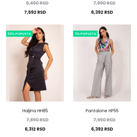
9,490
RSD
7,990
RSD
7,592
RSD
6,392
RSD
34% POPUSTA
11% POPUSTA
Haljina HH85
Pantalone HP55
7,890
RSD
7,990
RSD
6,312
RSD
6,392
RSD