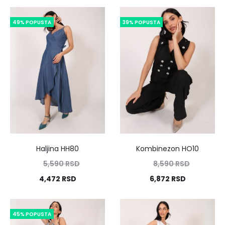
49% POPUSTA
39% POPUSTA
Haljina HH80
Kombinezon HO10
5,590
RSD
8,590
RSD
4,472
RSD
6,872
RSD
45% POPUSTA