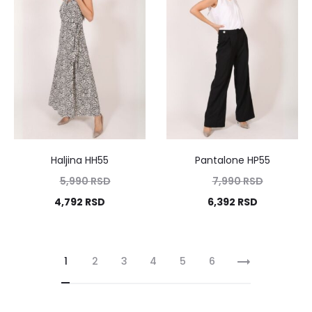
Haljina HH55
Pantalone HP55
5,990
RSD
7,990
RSD
4,792
RSD
6,392
RSD
1
2
3
4
5
6