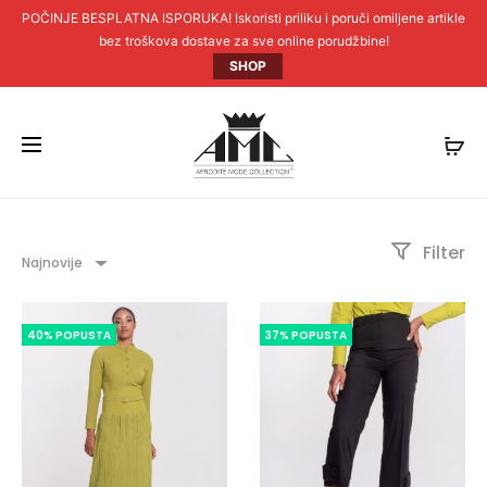
POČINJE BESPLATNA ISPORUKA! Iskoristi priliku i poruči omiljene artikle
bez troškova dostave za sve online porudžbine!
SHOP
Filter
Najnovije
40% POPUSTA
37% POPUSTA