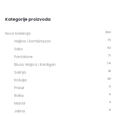
Kategorije proizvoda
364
Nova kolekcija
73
Haljina i kombinezon
42
Sako
71
Pantalone
74
Bluza, Majica i Kardigan
18
Suknja
39
Košulja
11
Prsluk
0
Rolka
3
Mantil
6
Jakna