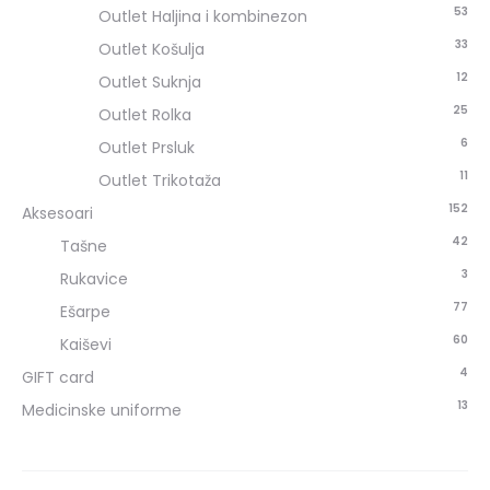
53
Outlet Haljina i kombinezon
33
Outlet Košulja
12
Outlet Suknja
25
Outlet Rolka
6
Outlet Prsluk
11
Outlet Trikotaža
152
Aksesoari
42
Tašne
3
Rukavice
77
Ešarpe
60
Kaiševi
4
GIFT card
13
Medicinske uniforme