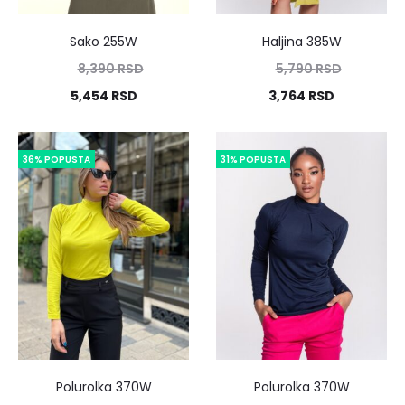
Sako 255W
Haljina 385W
8,390
RSD
5,790
RSD
5,454
RSD
3,764
RSD
36% POPUSTA
31% POPUSTA
Polurolka 370W
Polurolka 370W