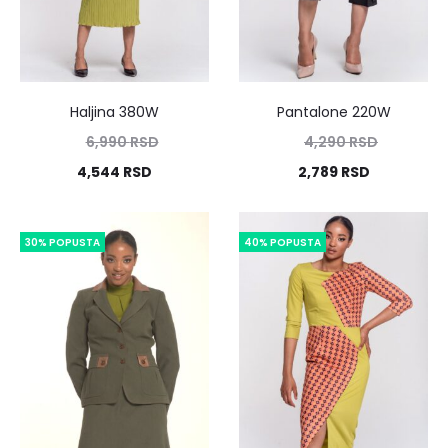
Haljina 380W
Pantalone 220W
6,990
RSD
4,290
RSD
4,544
RSD
2,789
RSD
30% POPUSTA
40% POPUSTA