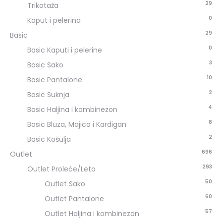
29
Trikotaža
0
Kaput i pelerina
29
Basic
0
Basic Kaputi i pelerine
3
Basic Sako
10
Basic Pantalone
2
Basic Suknja
4
Basic Haljina i kombinezon
8
Basic Bluza, Majica i Kardigan
2
Basic Košulja
696
Outlet
293
Outlet Proleće/Leto
50
Outlet Sako
60
Outlet Pantalone
57
Outlet Haljina i kombinezon