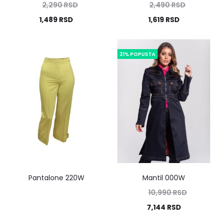
2,290
RSD
2,490
RSD
1,489
RSD
1,619
RSD
31% POPUSTA
Pantalone 220W
Mantil 000W
10,990
RSD
7,144
RSD