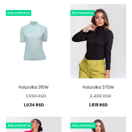
52% POPUSTA
31% POPUSTA
Polurolka 310W
Polurolka 370W
1,590
RSD
2,490
RSD
1,034
RSD
1,619
RSD
42% POPUSTA
42% POPUSTA