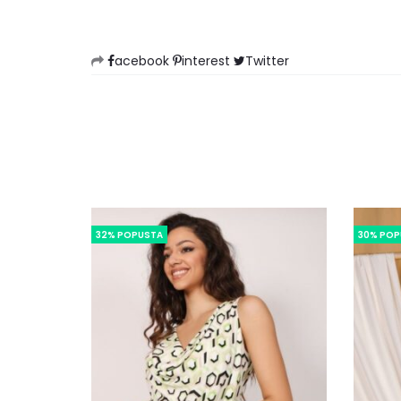
acebook
interest
Twitter
32% POPUSTA
30% POP