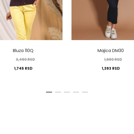
Bluza 110Q
Majica DM30
3,490
RSD
1,990
RSD
1,745
RSD
1,393
RSD