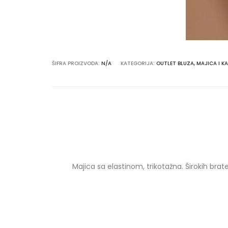
ŠIFRA PROIZVODA:
N/A
KATEGORIJA:
OUTLET BLUZA, MAJICA I K
Majica sa elastinom, trikotažna. Širokih br