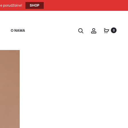
ne porudžbine!
SHOP
O NAMA
0