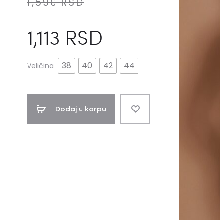
1,590
RSD
1,113
RSD
38
40
42
44
Veličina
Dodaj u korpu