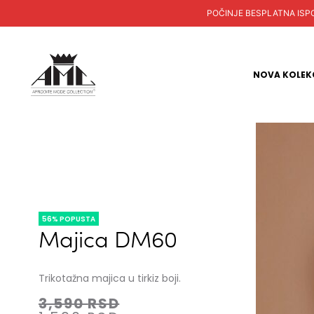
POČINJE BESPLATNA ISPORUKA
NOVA KOLEK
56% POPUSTA
Majica DM60
Trikotažna majica u tirkiz boji.
3,590
RSD