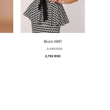
Bluza GB61
3,490
RSD
2,792
RSD