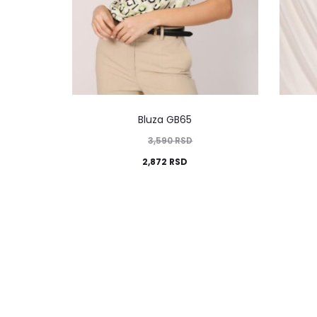
Bluza GB65
3,590
RSD
2,872
RSD