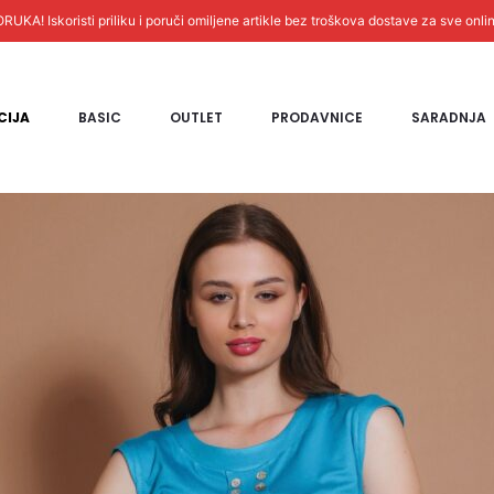
! Iskoristi priliku i poruči omiljene artikle bez troškova dostave za sve onli
CIJA
BASIC
OUTLET
PRODAVNICE
SARADNJA