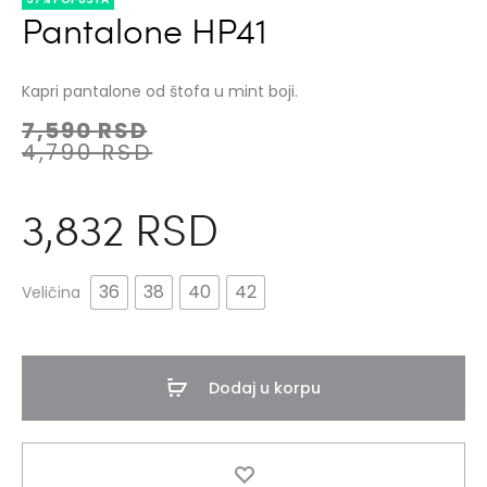
Pantalone HP41
Kapri pantalone od štofa u mint boji.
7,590
RSD
4,790
RSD
3,832
RSD
36
38
40
42
Veličina
Dodaj u korpu