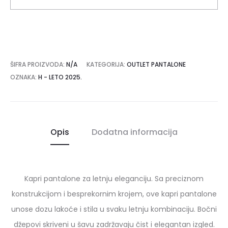
ŠIFRA PROIZVODA:
N/A
KATEGORIJA:
OUTLET PANTALONE
OZNAKA:
H - LETO 2025.
Opis
Dodatna informacija
Kapri pantalone za letnju eleganciju. Sa preciznom
konstrukcijom i besprekornim krojem, ove kapri pantalone
unose dozu lakoće i stila u svaku letnju kombinaciju. Bočni
džepovi skriveni u šavu zadržavaju čist i elegantan izgled.