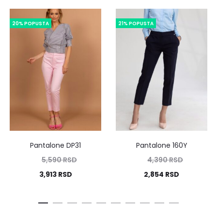
20% POPUSTA
21% POPUSTA
Pantalone DP31
Pantalone 160Y
5,590
RSD
4,390
RSD
3,913
RSD
2,854
RSD