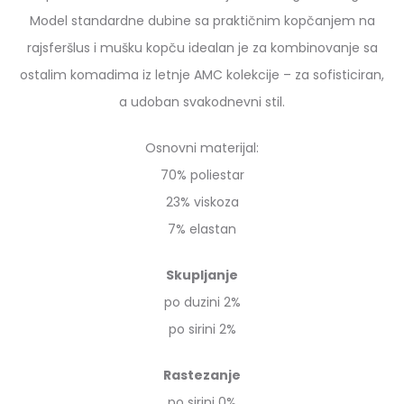
Model standardne dubine sa praktičnim kopčanjem na
rajsferšlus i mušku kopču idealan je za kombinovanje sa
ostalim komadima iz letnje AMC kolekcije – za sofisticiran,
a udoban svakodnevni stil.
Osnovni materijal:
70% poliestar
23% viskoza
7% elastan
Skupljanje
po duzini 2%
po sirini 2%
Rastezanje
po sirini 0%