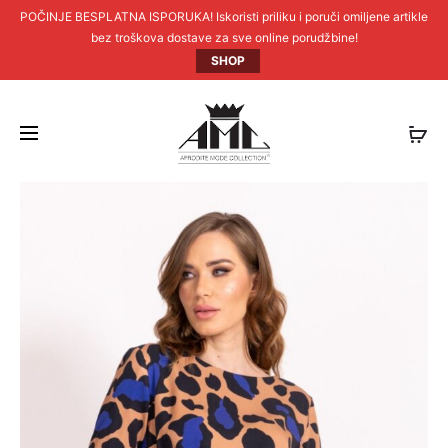
POČINJE BESPLATNA ISPORUKA! Iskoristi priliku i poruči omiljene artikle
bez troškova dostave za sve online porudžbine!
SHOP