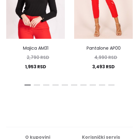
Majica AM31
Pantalone AP00
2,790
RSD
4,990
RSD
1,953
RSD
3,493
RSD
O kupovini
Korisnički servis