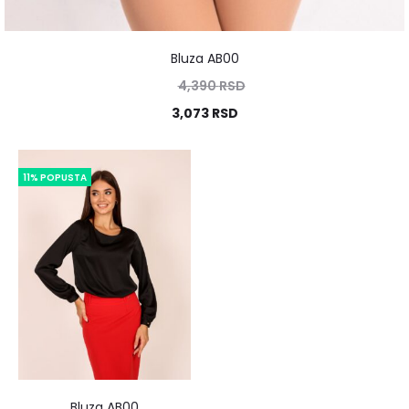
Bluza AB00
4,390
RSD
3,073
RSD
11% POPUSTA
Bluza AB00